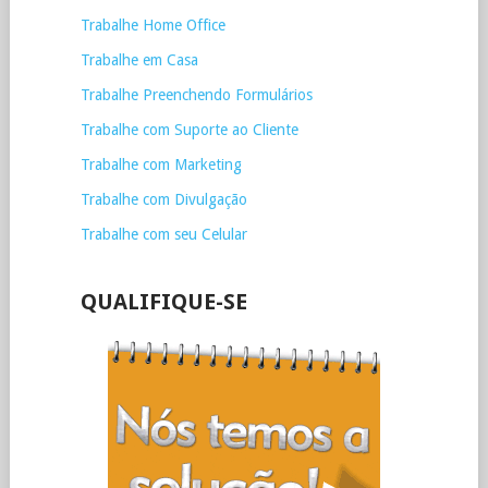
Trabalhe Home Office
Trabalhe em Casa
Trabalhe Preenchendo Formulários
Trabalhe com Suporte ao Cliente
Trabalhe com Marketing
Trabalhe com Divulgação
Trabalhe com seu Celular
QUALIFIQUE-SE