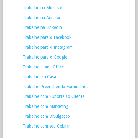
Trabalhe na Microsoft
Trabalhe na Amazon
Trabalhe na Linkedin
Trabalhe para o Facebook
Trabalhe para o Instagram
Trabalhe para o Google
Trabalhe Home Office
Trabalhe em Casa
Trabalhe Preenchendo Formulários
Trabalhe com Suporte ao Cliente
Trabalhe com Marketing
Trabalhe com Divulgação
Trabalhe com seu Celular