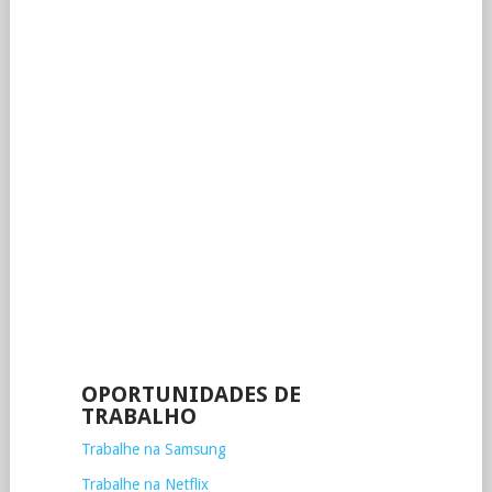
OPORTUNIDADES DE
TRABALHO
Trabalhe na Samsung
Trabalhe na Netflix