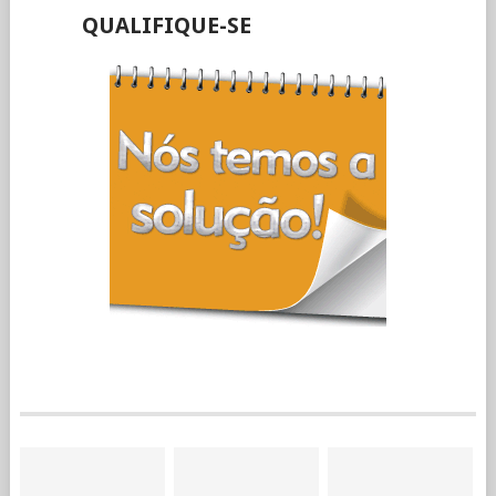
QUALIFIQUE-SE