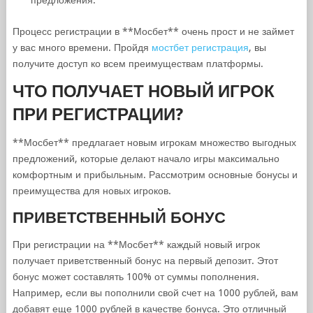
Процесс регистрации в **Мосбет** очень прост и не займет
у вас много времени. Пройдя
мостбет регистрация
, вы
получите доступ ко всем преимуществам платформы.
ЧТО ПОЛУЧАЕТ НОВЫЙ ИГРОК
ПРИ РЕГИСТРАЦИИ?
**Мосбет** предлагает новым игрокам множество выгодных
предложений, которые делают начало игры максимально
комфортным и прибыльным. Рассмотрим основные бонусы и
преимущества для новых игроков.
ПРИВЕТСТВЕННЫЙ БОНУС
При регистрации на **Мосбет** каждый новый игрок
получает приветственный бонус на первый депозит. Этот
бонус может составлять 100% от суммы пополнения.
Например, если вы пополнили свой счет на 1000 рублей, вам
добавят еще 1000 рублей в качестве бонуса. Это отличный