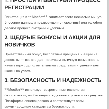
1. ПРОСТОЙ И БЫСТРЫЙ ПРОЦЕСС
РЕГИСТРАЦИИ
Регистрация в **Мосбет** занимает всего несколько минут.
Внесение данных и подтверждение через email или телефон
делают процесс быстрым и удобным.
2. ЩЕДРЫЕ БОНУСЫ И АКЦИИ ДЛЯ
НОВИЧКОВ
Приветственный бонус, бесплатные вращения и акции на
депозиты — все это дает новичкам отличную возможность
начать игру с дополнительными средствами и увеличивает
шансы на успех.
3. БЕЗОПАСНОСТЬ И НАДЕЖНОСТЬ
**Мосбет** использует современные технологии
безопасности, чтобы защитить данные игроков и их средства.
Платформа лицензирована и соответствует всем
международным стандартам безопасности.