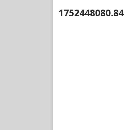
1752448080.84