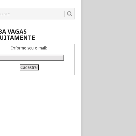
BA VAGAS
UITAMENTE
Informe seu e-mail: