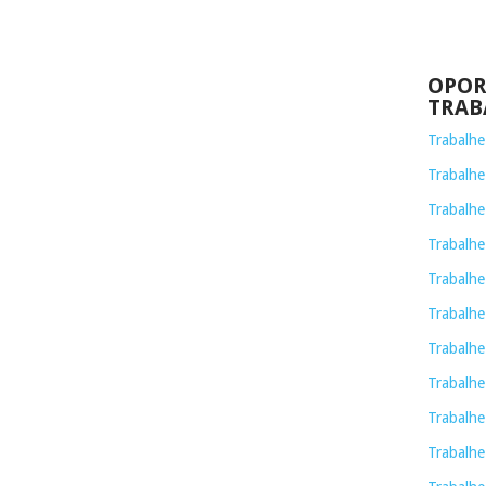
OPOR
TRAB
Trabalh
Trabalhe
Trabalhe
Trabalh
Trabalhe
Trabalhe
Trabalhe
Trabalhe
Trabalhe
Trabalhe