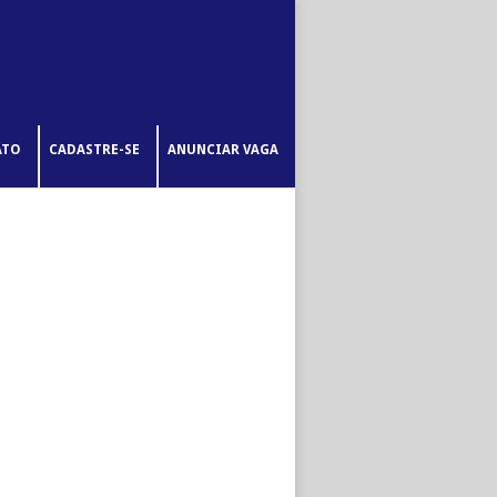
ATO
CADASTRE-SE
ANUNCIAR VAGA