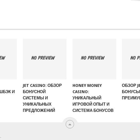
JET CASINO: ОБЗОР
HONEY MONEY
ОБЗОР J
ШБЭК И
БОНУСНОЙ
CASINO:
БОНУСЫ,
СИСТЕМЫ И
УНИКАЛЬНЫЙ
ПРЕИМУ
УНИКАЛЬНЫХ
ИГРОВОЙ ОПЫТ И
ПРЕДЛОЖЕНИЙ
СИСТЕМА БОНУСОВ
.