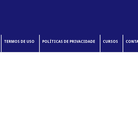
TERMOS DE USO
POLÍTICAS DE PRIVACIDADE
CURSOS
CONT