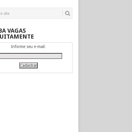
BA VAGAS
UITAMENTE
Informe seu e-mail: