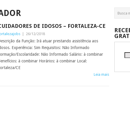
ADOR
CUIDADORES DE IDOSOS – FORTALEZA-CE
RECE
ortalezajobs
|
26/12/2018
GRAT
escrição da Função: Irá atuar prestando assistência aos
dosos. Experiência: Sim Requisitos: Não Informado
ormação/Escolaridade: Não Informado Salário: à combinar
enefícios: à combinar Horários: à combinar Local:
ortaleza/CE
Leia mais