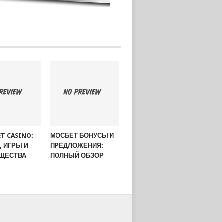
ET CASINO:
МОСБЕТ БОНУСЫ И
 ИГРЫ И
ПРЕДЛОЖЕНИЯ:
ЩЕСТВА
ПОЛНЫЙ ОБЗОР