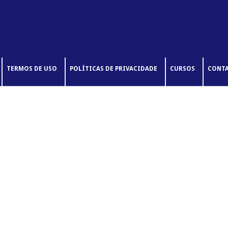
TERMOS DE USO
POLÍTICAS DE PRIVACIDADE
CURSOS
CONT