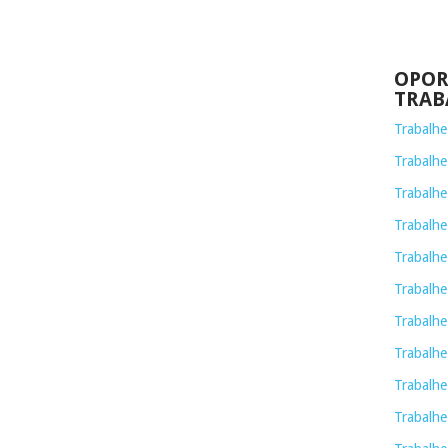
OPOR
TRAB
Trabalh
Trabalhe
Trabalhe
Trabalh
Trabalhe
Trabalhe
Trabalhe
Trabalhe
Trabalhe
Trabalhe