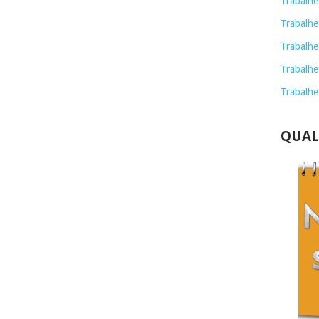
Trabalhe
Trabalhe
Trabalhe
Trabalhe
Trabalhe
QUAL