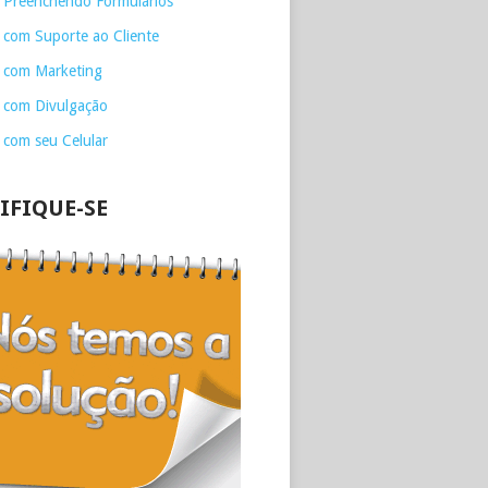
 Preenchendo Formulários
 com Suporte ao Cliente
 com Marketing
 com Divulgação
 com seu Celular
IFIQUE-SE