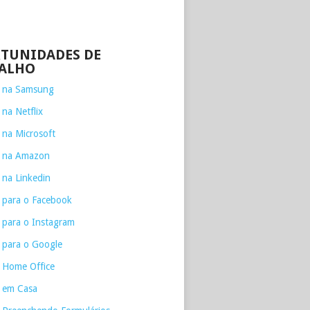
TUNIDADES DE
ALHO
e na Samsung
 na Netflix
 na Microsoft
e na Amazon
 na Linkedin
 para o Facebook
 para o Instagram
 para o Google
 Home Office
 em Casa