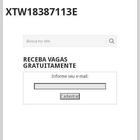
XTW18387113E
RECEBA VAGAS
GRATUITAMENTE
Informe seu e-mail: