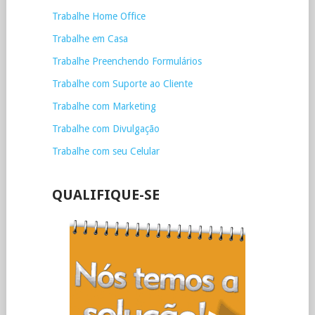
Trabalhe Home Office
Trabalhe em Casa
Trabalhe Preenchendo Formulários
Trabalhe com Suporte ao Cliente
Trabalhe com Marketing
Trabalhe com Divulgação
Trabalhe com seu Celular
QUALIFIQUE-SE