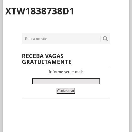
XTW1838738D1
RECEBA VAGAS
GRATUITAMENTE
Informe seu e-mail: