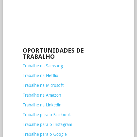
OPORTUNIDADES DE
TRABALHO
Trabalhe na Samsung
Trabalhe na Netflix
Trabalhe na Microsoft
Trabalhe na Amazon
Trabalhe na Linkedin
Trabalhe para o Facebook
Trabalhe para o Instagram
Trabalhe para o Google