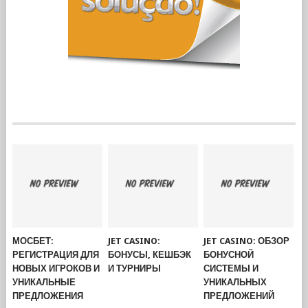
МОСБЕТ:
JET CASINO:
JET CASINO: ОБЗОР
РЕГИСТРАЦИЯ ДЛЯ
БОНУСЫ, КЕШБЭК
БОНУСНОЙ
НОВЫХ ИГРОКОВ И
И ТУРНИРЫ
СИСТЕМЫ И
УНИКАЛЬНЫЕ
УНИКАЛЬНЫХ
ПРЕДЛОЖЕНИЯ
ПРЕДЛОЖЕНИЙ