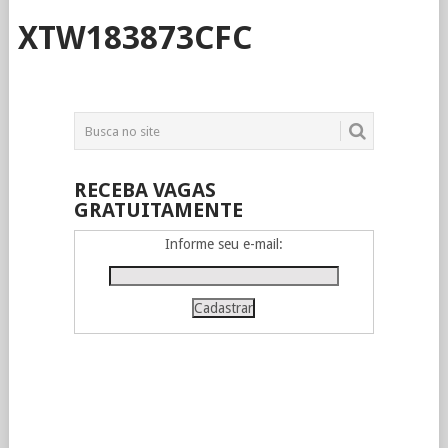
XTW183873CFC
RECEBA VAGAS
GRATUITAMENTE
Informe seu e-mail: