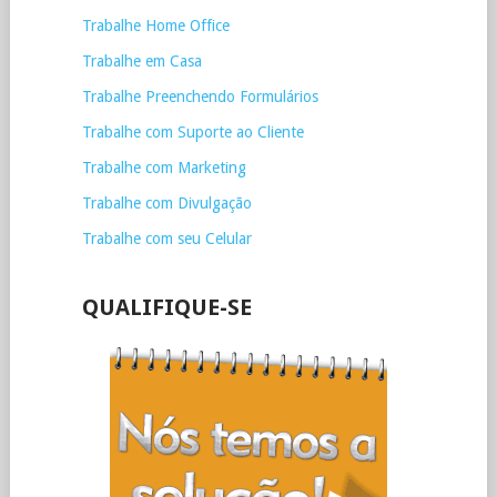
Trabalhe Home Office
Trabalhe em Casa
Trabalhe Preenchendo Formulários
Trabalhe com Suporte ao Cliente
Trabalhe com Marketing
Trabalhe com Divulgação
Trabalhe com seu Celular
QUALIFIQUE-SE