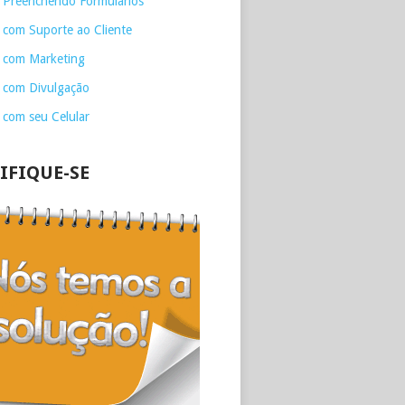
 Preenchendo Formulários
 com Suporte ao Cliente
 com Marketing
 com Divulgação
 com seu Celular
IFIQUE-SE