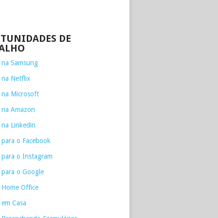
TUNIDADES DE
ALHO
e na Samsung
 na Netflix
 na Microsoft
e na Amazon
 na Linkedin
 para o Facebook
 para o Instagram
 para o Google
 Home Office
 em Casa