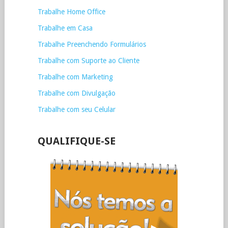
Trabalhe Home Office
Trabalhe em Casa
Trabalhe Preenchendo Formulários
Trabalhe com Suporte ao Cliente
Trabalhe com Marketing
Trabalhe com Divulgação
Trabalhe com seu Celular
QUALIFIQUE-SE