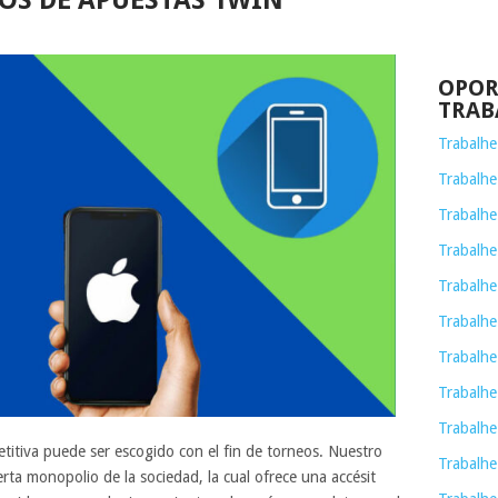
OS DE APUESTAS 1WIN
OPOR
TRAB
Trabalh
Trabalhe
Trabalhe
Trabalh
Trabalhe
Trabalhe
Trabalhe
Trabalhe
Trabalhe
itiva puede ser escogido con el fin de torneos. Nuestro
Trabalhe
ta monopolio de la sociedad, la cual ofrece una accésit