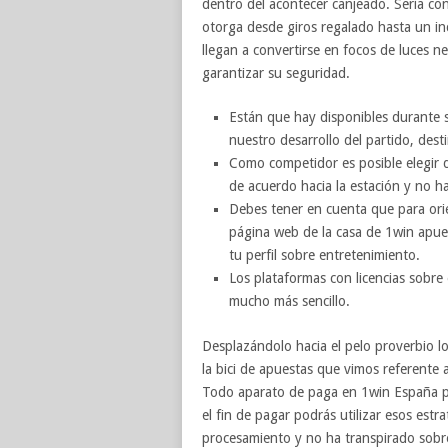
dentro del acontecer canjeado. Serí­a c
otorga desde giros regalado hasta un i
llegan a convertirse en focos de luces ne
garantizar su seguridad.
Están que hay disponibles durante 
nuestro desarrollo del partido, dest
Como competidor es posible elegir d
de acuerdo hacia la estación y no h
Debes tener en cuenta que para orie
página web de la casa de 1win apues
tu perfil sobre entretenimiento.
Los plataformas con licencias sobre
mucho más sencillo.
Desplazándolo hacia el pelo proverbio lo
la bici de apuestas que vimos referente a
Todo aparato de paga en 1win España 
el fin de pagar podrás utilizar esos est
procesamiento y no ha transpirado sobr