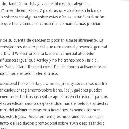
odo, también podrás gozar del blackjack, talego las
 21 ideal de entre los 52 palabras que conforman la baraja
do sobre sacar alguna sobre estas ofertas variará en función
 lo que te invitamos en conocerlas de manera más peculiar
dos de su cuenta de descuento podrían usarse libremente. La
mbajadores de alto perfil que refuerzan el presencia general.
no David Warner presenta la marca comercial alrededor
influencers igual que Ashley y no ha transpirado Harold,
n Pubs, Liliane Rose así­ como Dali colaboran activamente en
olo hacia el pelo material único.
xcepcional herramienta para conseguir ingresos extras dentro
sar cualquier reglamento sobre bono, los jugadores pueden
aumentan dicho traspaso sobre apuestas en el caso de que nos
ales alrededor casino desplazándolo hacia el pelo los apuestas
ntro del máximum estas bonificaciones, sabemos conocer
ertas estrategias. Posteriormente, os mostramos los consejos
amiento del legislación promocional sobre 1Win desplazándolo