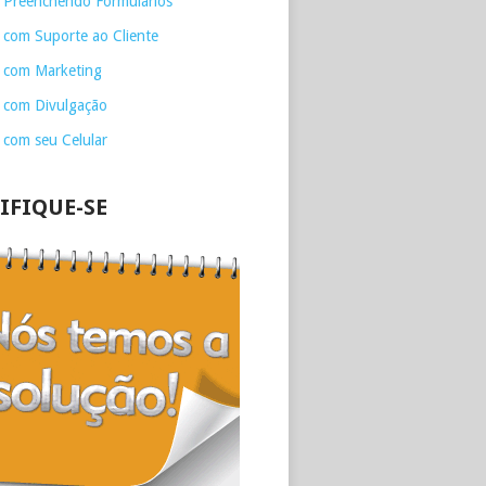
 Preenchendo Formulários
 com Suporte ao Cliente
 com Marketing
 com Divulgação
 com seu Celular
IFIQUE-SE