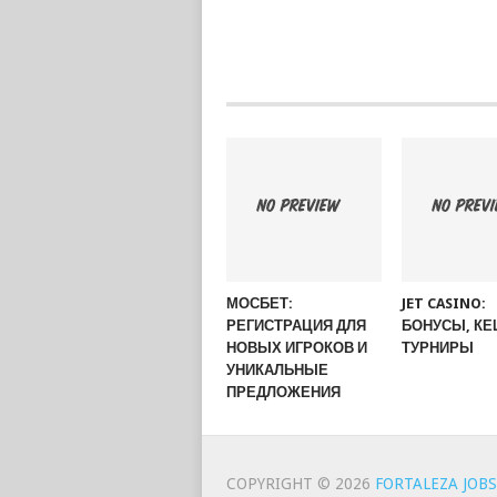
МОСБЕТ:
JET CASINO:
РЕГИСТРАЦИЯ ДЛЯ
БОНУСЫ, КЕ
НОВЫХ ИГРОКОВ И
ТУРНИРЫ
УНИКАЛЬНЫЕ
ПРЕДЛОЖЕНИЯ
COPYRIGHT © 2026
FORTALEZA JOBS