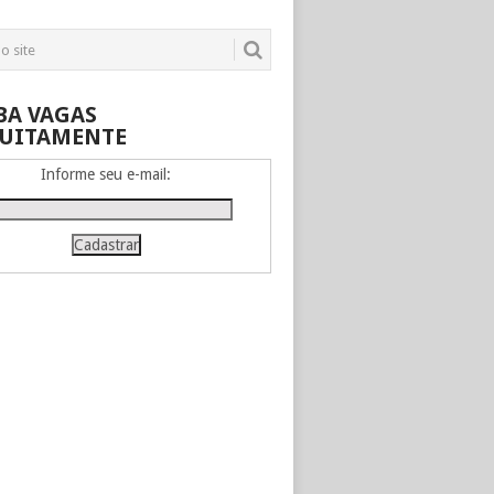
BA VAGAS
UITAMENTE
Informe seu e-mail: