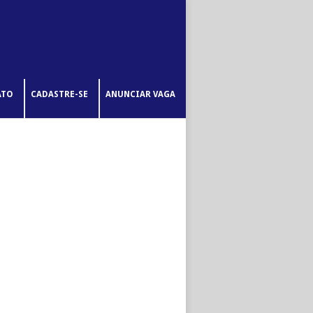
ATO
CADASTRE-SE
ANUNCIAR VAGA