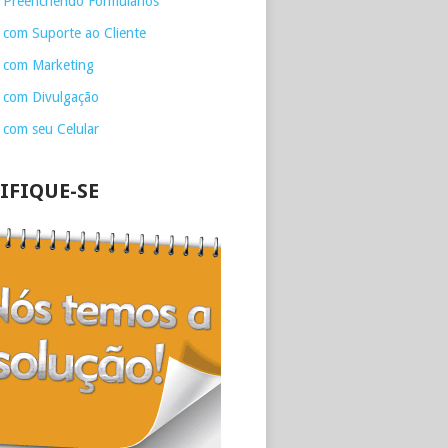
 Preenchendo Formulários
 com Suporte ao Cliente
 com Marketing
 com Divulgação
 com seu Celular
IFIQUE-SE