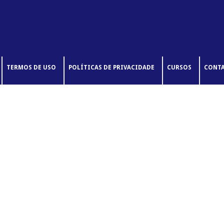
TERMOS DE USO
POLÍTICAS DE PRIVACIDADE
CURSOS
CONT