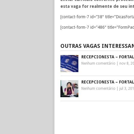
esta vaga for realmente de seu int
[contact-form-7 id=”38″ title=”DicasFort
[contact-form-7 id=”486″ title=”FormPad
OUTRAS VAGAS INTERESSA
RECEPCIONISTA – FORTA
Nenhum comentário
|
nov 8, 2
RECEPCIONISTA – FORTA
Nenhum comentário
|
jul 3, 20