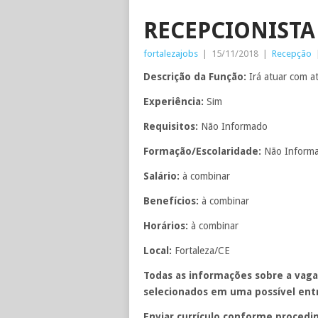
RECEPCIONISTA
fortalezajobs
|
15/11/2018
|
Recepção
Descrição da Função:
Irá atuar com a
Experiência:
Sim
Requisitos:
Não Informado
Formação/Escolaridade:
Não Inform
Salário:
à combinar
Benefícios:
à combinar
Horários:
à combinar
Local:
Fortaleza/CE
Todas as informações sobre a vaga
selecionados em uma possível entr
Enviar currículo conforme procedim